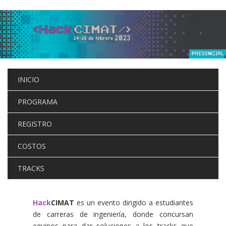
Pasar
al
contenido
principal
INICIO
PROGRAMA
REGISTRO
COSTOS
TRACKS
Hack
CIMAT
es un evento dirigido a estudiantes
de carreras de ingeniería, donde concursan
equipos para dar soluciones a los tracks que